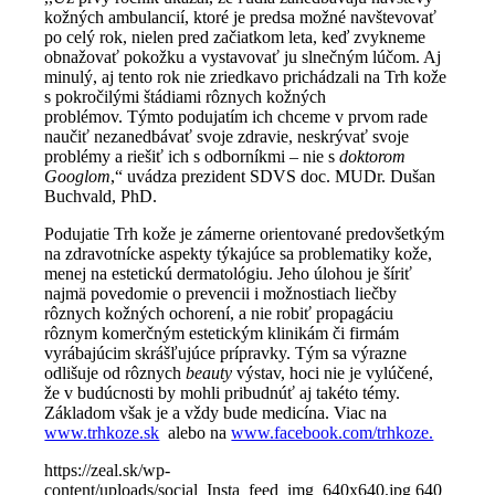
kožných ambulancií, ktoré je predsa možné navštevovať
po celý rok, nielen pred začiatkom leta, keď zvykneme
obnažovať pokožku a vystavovať ju slnečným lúčom. Aj
minulý, aj tento rok nie zriedkavo prichádzali na Trh kože
s pokročilými štádiami rôznych kožných
problémov. Týmto podujatím ich chceme v prvom rade
naučiť nezanedbávať svoje zdravie, neskrývať svoje
problémy a riešiť ich s odborníkmi – nie s
doktorom
Googlom
,“ uvádza prezident SDVS doc. MUDr. Dušan
Buchvald, PhD.
Podujatie Trh kože je zámerne orientované predovšetkým
na zdravotnícke aspekty týkajúce sa problematiky kože,
menej na estetickú dermatológiu. Jeho úlohou je šíriť
najmä povedomie o prevencii i možnostiach liečby
rôznych kožných ochorení, a nie robiť propagáciu
rôznym komerčným estetickým klinikám či firmám
vyrábajúcim skrášľujúce prípravky. Tým sa výrazne
odlišuje od rôznych
beauty
výstav, hoci nie je vylúčené,
že v budúcnosti by mohli pribudnúť aj takéto témy.
Základom však je a vždy bude medicína. Viac na
www.trhkoze.sk
alebo na
www.facebook.com/trhkoze.
https://zeal.sk/wp-
content/uploads/social_Insta_feed_img_640x640.jpg
640