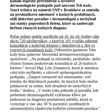
konalo úspešné preventívne a osvetové
dermatologické podujatie pod názvom Trh kože.
Stará tržnica na námestí SNP v Bratislave sa zmenila
na prednáškovú miestnosť o kožných problémoch,
ožili diskrétne poradne s dermatológmi a nechýbali
ani stánky popredných firiem, ktoré sa zaoberajú
liečbou rôznych kožných diagnóz.
Počas jedinej nedele navštívilo od 10. do 18. hodiny túto
akciu 720 návštevníkov, z ktorých 105 využilo odborné
konzultácie s kožnými lekármi v diskrétnych a 364 vo
verejných poradniach kože.
Odborným garantom Trhu
kože bola opätovne Slovenská dermatovenerologická
spoločnosť. ,,Na podujatí sa zúčastnilo, prednášalo, alebo
rôznou formou poskytovalo konzultácie až 26 kožných
lekárov,“ hovorí Mgr. Lele Zemanová, ktorá je autorkou
celej tejto myšlienky a zároveň spoluorganizátorkou
podujatia. ,,Záujem verejnosti bol mimoriadny, veď
termíny do diskrétnych poradní, do ktorých bolo možné
prihlasovať sa online, boli obsadené do niekoľkých
hodín,“ dodáva. ,,V tomto roku pribudla aj poradňa, kde
prebiehali ultrasonografické vyšetrenia kĺbov pri
podozrení na diagnózu psoriatickej artritídy, ktorá sa
vyskytuje u viac ako 30 % pacientov postihnutých
autoimunitným zápalovým kožným ochorením psoriáza.“