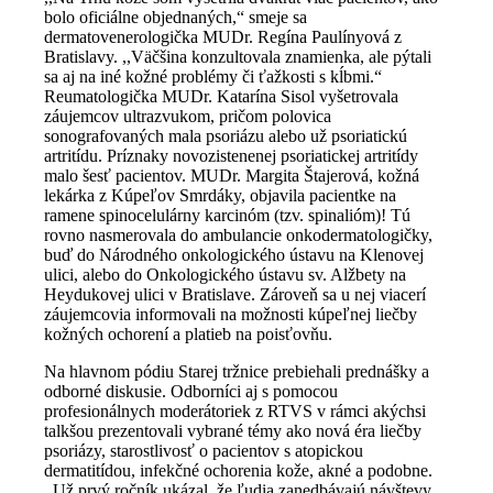
bolo oficiálne objednaných,“ smeje sa
dermatovenerologička MUDr. Regína Paulínyová z
Bratislavy. ,,Väčšina konzultovala znamienka, ale pýtali
sa aj na iné kožné problémy či ťažkosti s kĺbmi.“
Reumatologička MUDr. Katarína Sisol vyšetrovala
záujemcov ultrazvukom, pričom polovica
sonografovaných mala psoriázu alebo už psoriatickú
artritídu. Príznaky novozistenenej psoriatickej artritídy
malo šesť pacientov. MUDr. Margita Štajerová, kožná
lekárka z Kúpeľov Smrdáky, objavila pacientke na
ramene spinocelulárny karcinóm (tzv. spinalióm)! Tú
rovno nasmerovala do ambulancie onkodermatologičky,
buď do Národného onkologického ústavu na Klenovej
ulici, alebo do Onkologického ústavu sv. Alžbety na
Heydukovej ulici v Bratislave. Zároveň sa u nej viacerí
záujemcovia informovali na možnosti kúpeľnej liečby
kožných ochorení a platieb na poisťovňu.
Na hlavnom pódiu Starej tržnice prebiehali prednášky a
odborné diskusie. Odborníci aj s pomocou
profesionálnych moderátoriek z RTVS v rámci akýchsi
talkšou prezentovali vybrané témy ako nová éra liečby
psoriázy, starostlivosť o pacientov s atopickou
dermatitídou, infekčné ochorenia kože, akné a podobne.
,,Už prvý ročník ukázal, že ľudia zanedbávajú návštevy