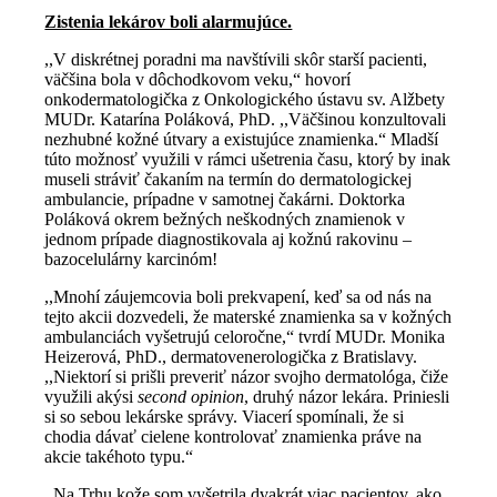
Zistenia lekárov boli alarmujúce.
,,V diskrétnej poradni ma navštívili skôr starší pacienti,
väčšina bola v dôchodkovom veku,“ hovorí
onkodermatologička z Onkologického ústavu sv. Alžbety
MUDr. Katarína Poláková, PhD. ,,Väčšinou konzultovali
nezhubné kožné útvary a existujúce znamienka.“ Mladší
túto možnosť využili v rámci ušetrenia času, ktorý by inak
museli stráviť čakaním na termín do dermatologickej
ambulancie, prípadne v samotnej čakárni. Doktorka
Poláková okrem bežných neškodných znamienok v
jednom prípade diagnostikovala aj kožnú rakovinu –
bazocelulárny karcinóm!
,,Mnohí záujemcovia boli prekvapení, keď sa od nás na
tejto akcii dozvedeli, že materské znamienka sa v kožných
ambulanciách vyšetrujú celoročne,“ tvrdí MUDr. Monika
Heizerová, PhD., dermatovenerologička z Bratislavy.
,,Niektorí si prišli preveriť názor svojho dermatológa, čiže
využili akýsi
second opinion
, druhý názor lekára. Priniesli
si so sebou lekárske správy. Viacerí spomínali, že si
chodia dávať cielene kontrolovať znamienka práve na
akcie takéhoto typu.“
,,Na Trhu kože som vyšetrila dvakrát viac pacientov, ako