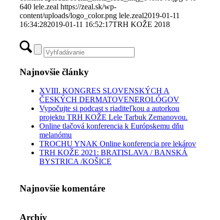
640
lele.zeal
https://zeal.sk/wp-
content/uploads/logo_color.png
lele.zeal
2019-01-11
16:34:28
2019-01-11 16:52:17
TRH KOŽE 2018
Najnovšie články
XVIII. KONGRES SLOVENSKÝCH A
ČESKÝCH DERMATOVENEROLÓGOV
Vypočujte si podcast s riaditeľkou a autorkou
projektu TRH KOŽE Lele Tarbuk Zemanovou.
Online tlačová konferencia k Európskemu dňu
melanómu
TROCHU YNAK Online konferencia pre lekárov
TRH KOŽE 2021: BRATISLAVA / BANSKÁ
BYSTRICA /KOŠICE
Najnovšie komentáre
Archív