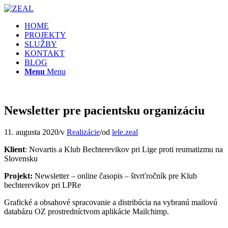
HOME
PROJEKTY
SLUŽBY
KONTAKT
BLOG
Menu
Menu
Newsletter pre pacientsku organizáciu
11. augusta 2020
/
v
Realizácie
/
od
lele.zeal
Klient
: Novartis a Klub Bechterevikov pri Lige proti reumatizmu na
Slovensku
Projekt:
Newsletter – online časopis – štvrťročník pre Klub
bechterevikov pri LPRe
Grafické a obsahové spracovanie a distribúcia na vybranú mailovú
databázu OZ prostredníctvom aplikácie Mailchimp.