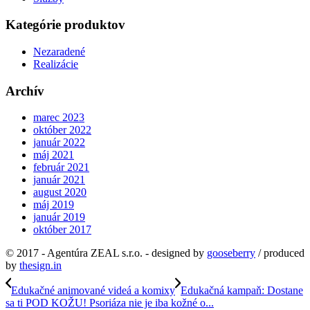
Kategórie produktov
Nezaradené
Realizácie
Archív
marec 2023
október 2022
január 2022
máj 2021
február 2021
január 2021
august 2020
máj 2019
január 2019
október 2017
© 2017 - Agentúra ZEAL s.r.o. - designed by
gooseberry
/ produced
by
thesign.in
Edukačné animované videá a komixy
Edukačná kampaň: Dostane
sa ti POD KOŽU! Psoriáza nie je iba kožné o...