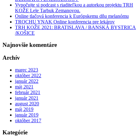
Vypočujte si podcast s riaditeľkou a autorkou projektu TRH
KOŽE Lele Tarbuk Zemanovou.
Online tlačová konferencia k Európskemu dňu melanómu
TROCHU YNAK Online konferencia pre lekárov
TRH KOŽE 2021: BRATISLAVA / BANSKÁ BYSTRICA
/KOŠICE
Najnovšie komentáre
Archív
marec 2023
október 2022
január 2022
máj 2021
február 2021
január 2021
august 2020
máj 2019
január 2019
október 2017
Kategórie