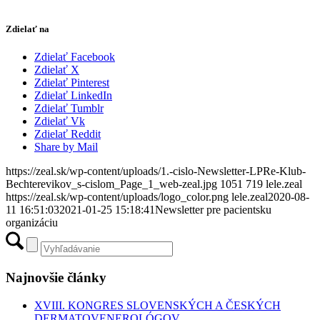
Zdielať na
Zdielať Facebook
Zdielať X
Zdielať Pinterest
Zdielať LinkedIn
Zdielať Tumblr
Zdielať Vk
Zdielať Reddit
Share by Mail
https://zeal.sk/wp-content/uploads/1.-cislo-Newsletter-LPRe-Klub-
Bechterevikov_s-cislom_Page_1_web-zeal.jpg
1051
719
lele.zeal
https://zeal.sk/wp-content/uploads/logo_color.png
lele.zeal
2020-08-
11 16:51:03
2021-01-25 15:18:41
Newsletter pre pacientsku
organizáciu
Najnovšie články
XVIII. KONGRES SLOVENSKÝCH A ČESKÝCH
DERMATOVENEROLÓGOV