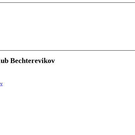
lub Bechterevikov
ov