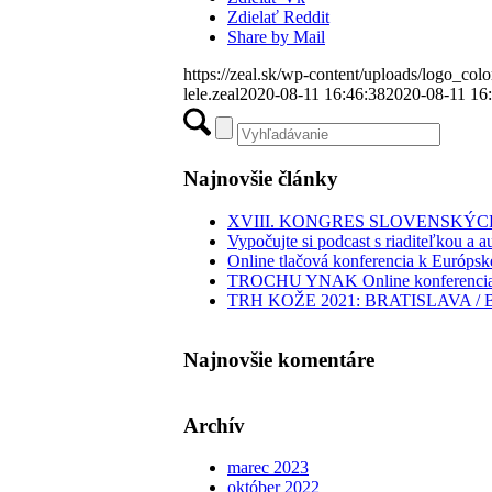
Zdielať Reddit
Share by Mail
https://zeal.sk/wp-content/uploads/logo_colo
lele.zeal
2020-08-11 16:46:38
2020-08-11 16
Najnovšie články
XVIII. KONGRES SLOVENSK
Vypočujte si podcast s riaditeľkou 
Online tlačová konferencia k Európ
TROCHU YNAK Online konferencia 
TRH KOŽE 2021: BRATISLAVA /
Najnovšie komentáre
Archív
marec 2023
október 2022