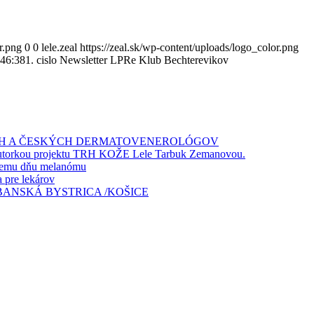
r.png
0
0
lele.zeal
https://zeal.sk/wp-content/uploads/logo_color.png
:46:38
1. cislo Newsletter LPRe Klub Bechterevikov
ÝCH A ČESKÝCH DERMATOVENEROLÓGOV
a autorkou projektu TRH KOŽE Lele Tarbuk Zemanovou.
skemu dňu melanómu
pre lekárov
 BANSKÁ BYSTRICA /KOŠICE