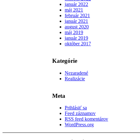
január 2022
máj 2021
február 2021
január 2021
august 2020
máj 2019
január 2019
október 2017
Kategórie
Nezaradené
Realizácie
Meta
Prihlásiť sa
Feed záznamov
RSS feed komentárov
WordPress.org