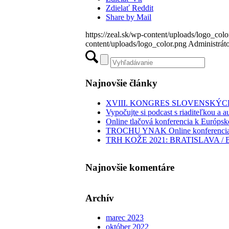
Zdielať Reddit
Share by Mail
https://zeal.sk/wp-content/uploads/logo_colo
content/uploads/logo_color.png
Administrát
Najnovšie články
XVIII. KONGRES SLOVENSK
Vypočujte si podcast s riaditeľkou 
Online tlačová konferencia k Európ
TROCHU YNAK Online konferencia 
TRH KOŽE 2021: BRATISLAVA /
Najnovšie komentáre
Archív
marec 2023
október 2022