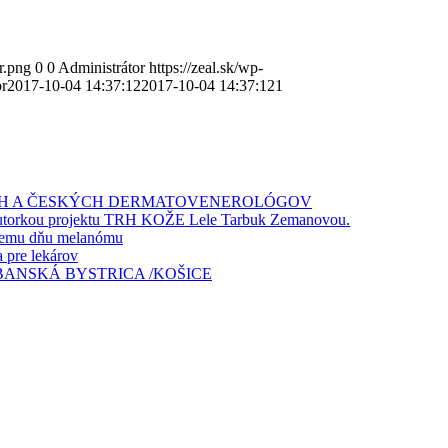
r.png
0
0
Administrátor
https://zeal.sk/wp-
or
2017-10-04 14:37:12
2017-10-04 14:37:12
1
ÝCH A ČESKÝCH DERMATOVENEROLÓGOV
a autorkou projektu TRH KOŽE Lele Tarbuk Zemanovou.
skemu dňu melanómu
pre lekárov
 BANSKÁ BYSTRICA /KOŠICE