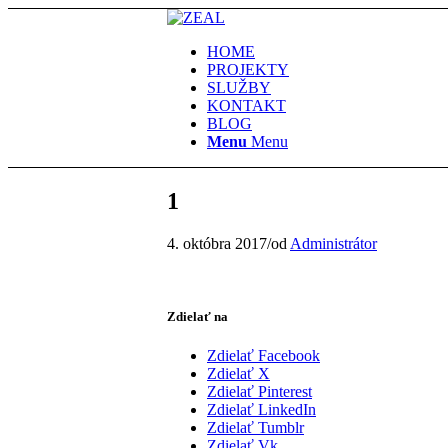
HOME
PROJEKTY
SLUŽBY
KONTAKT
BLOG
Menu
Menu
1
4. októbra 2017
/
od
Administrátor
Zdielať na
Zdielať Facebook
Zdielať X
Zdielať Pinterest
Zdielať LinkedIn
Zdielať Tumblr
Zdielať Vk