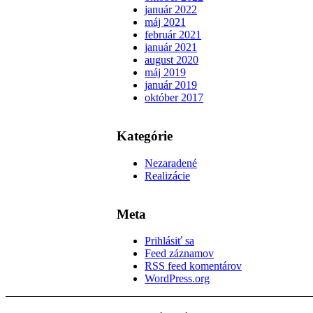
január 2022
máj 2021
február 2021
január 2021
august 2020
máj 2019
január 2019
október 2017
Kategórie
Nezaradené
Realizácie
Meta
Prihlásiť sa
Feed záznamov
RSS feed komentárov
WordPress.org