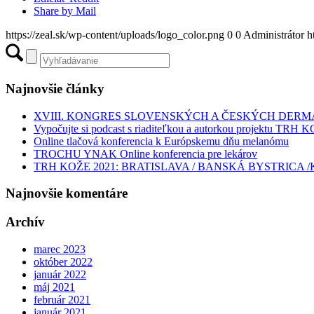
Share by Mail
https://zeal.sk/wp-content/uploads/logo_color.png
0
0
Administrátor
h
Najnovšie články
XVIII. KONGRES SLOVENSKÝCH A ČESKÝCH DE
Vypočujte si podcast s riaditeľkou a autorkou projektu TRH
Online tlačová konferencia k Európskemu dňu melanómu
TROCHU YNAK Online konferencia pre lekárov
TRH KOŽE 2021: BRATISLAVA / BANSKÁ BYSTRICA /
Najnovšie komentáre
Archív
marec 2023
október 2022
január 2022
máj 2021
február 2021
január 2021