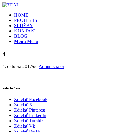
HOME
PROJEKTY
SLUŽBY
KONTAKT
BLOG
Menu
Menu
4
4. októbra 2017
/
od
Administrátor
Zdielať na
Zdielať Facebook
Zdielať X
Zdielať Pinterest
Zdielať LinkedIn
Zdielať Tumblr
Zdielať Vk
Zdielať Reddit