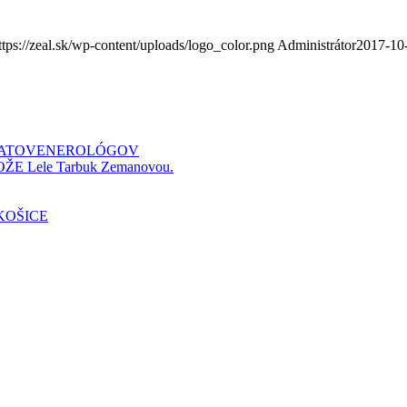
ttps://zeal.sk/wp-content/uploads/logo_color.png
Administrátor
2017-10
RMATOVENEROLÓGOV
 KOŽE Lele Tarbuk Zemanovou.
KOŠICE