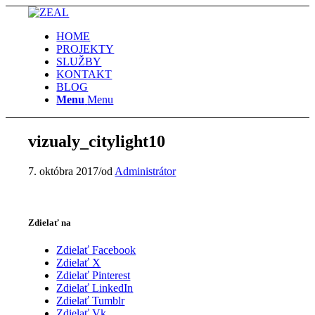
HOME
PROJEKTY
SLUŽBY
KONTAKT
BLOG
Menu
Menu
vizualy_citylight10
7. októbra 2017
/
od
Administrátor
Zdielať na
Zdielať Facebook
Zdielať X
Zdielať Pinterest
Zdielať LinkedIn
Zdielať Tumblr
Zdielať Vk