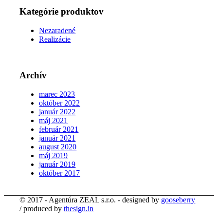
Kategórie produktov
Nezaradené
Realizácie
Archív
marec 2023
október 2022
január 2022
máj 2021
február 2021
január 2021
august 2020
máj 2019
január 2019
október 2017
© 2017 - Agentúra ZEAL s.r.o. - designed by
gooseberry
/ produced by
thesign.in