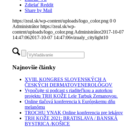
Zdielať Reddit
Share by Mail
https://zeal.sk/wp-content/uploads/logo_color.png
0
0
Administrátor
https://zeal.sk/wp-
content/uploads/logo_color.png
Administrátor
2017-10-07
14:47:06
2017-10-07 14:47:06
vizualy_citylight10
Najnovšie články
XVIII. KONGRES SLOVENSKÝCH A
ČESKÝCH DERMATOVENEROLÓGOV
Vypočujte si podcast s riaditeľkou a autorkou
projektu TRH KOŽE Lele Tarbuk Zemanovou.
Online tlačová konferencia k Európskemu dňu
melanómu
TROCHU YNAK Online konferencia pre lekárov
TRH KOŽE 2021: BRATISLAVA / BANSKÁ
BYSTRICA /KOŠICE